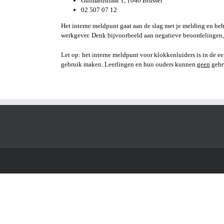
Guimardstraat 1, 1040 Brussel
02 507 07 12
Het interne meldpunt gaat aan de slag met je melding en beh
werkgever. Denk bijvoorbeeld aan negatieve beoordelingen, s
Let op: het interne meldpunt voor klokkenluiders is in de e
gebruik maken. Leerlingen en hun ouders kunnen
geen
gebr