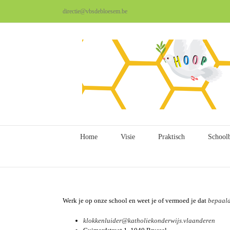
Ga
directie@vbsdebloesem.be
naar
inhoud
Home
Visie
Praktisch
School
Werk je op onze school en weet je of vermoed je dat
bepaald
klokkenluider@katholiekonderwijs.vlaanderen