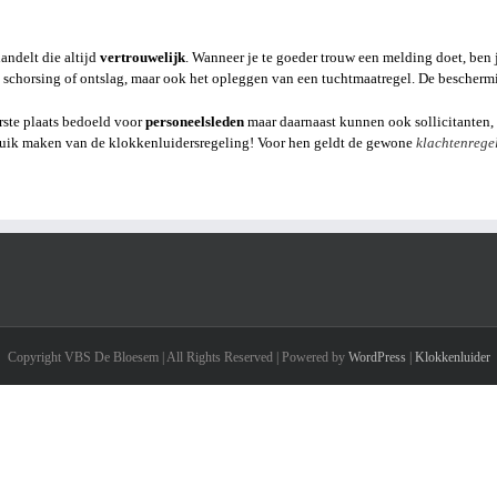
andelt die altijd
vertrouwelijk
. Wanneer je te goeder trouw een melding doet, ben
chorsing of ontslag, maar ook het opleggen van een tuchtmaatregel. De bescherming
erste plaats bedoeld voor
personeelsleden
maar daarnaast kunnen ook sollicitanten, 
uik maken van de klokkenluidersregeling! Voor hen geldt de gewone
klachtenrege
Copyright VBS De Bloesem | All Rights Reserved | Powered by
WordPress
|
Klokkenluider