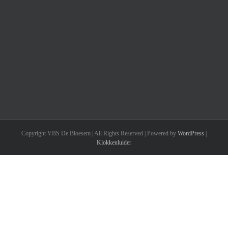
Copyright VBS De Bloesem | All Rights Reserved | Powered by
WordPress
|
Klokkenluider