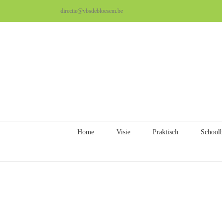
Ga
directie@vbsdebloesem.be
naar
inhoud
Home
Visie
Praktisch
School