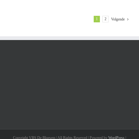
1
2
Volgende
Copyright VBS De Bloesem | All Rights Reserved | Powered by
WordPress
|