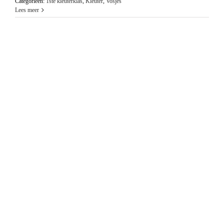
Categorieën:
1ste kleuterklas
,
Kleuter
,
Vosjes
Lees meer