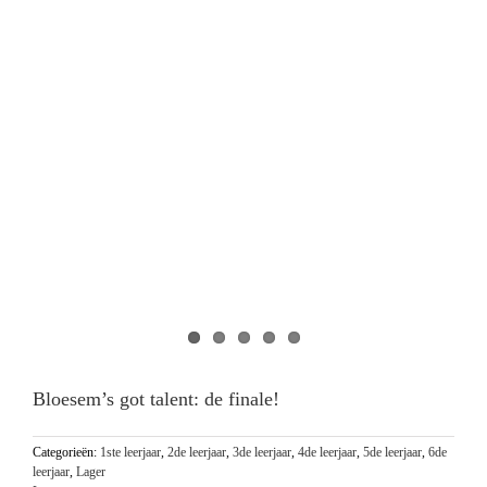
Bloesem’s got talent: de finale!
Categorieën:
1ste leerjaar
,
2de leerjaar
,
3de leerjaar
,
4de leerjaar
,
5de leerjaar
,
6de
leerjaar
,
Lager