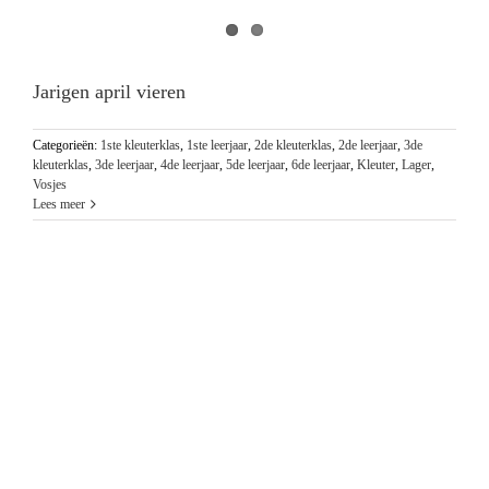
Jarigen april vieren
Categorieën:
1ste kleuterklas
,
1ste leerjaar
,
2de kleuterklas
,
2de leerjaar
,
3de
kleuterklas
,
3de leerjaar
,
4de leerjaar
,
5de leerjaar
,
6de leerjaar
,
Kleuter
,
Lager
,
Vosjes
Lees meer