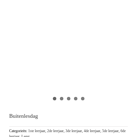
Buitenlesdag
Categorieën:
1ste leerjaar
,
2de leerjaar
,
3de leerjaar
,
4de leerjaar
,
5de leerjaar
,
6de
leerjaar
,
Lager