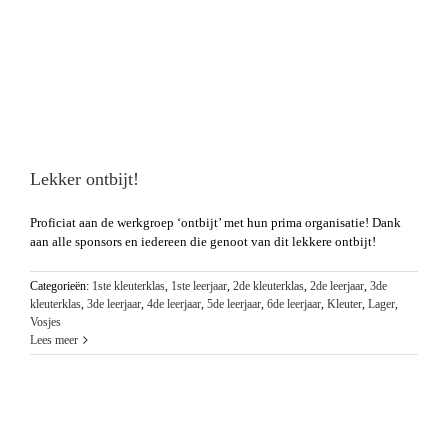
Lekker ontbijt!
Proficiat aan de werkgroep ‘ontbijt’ met hun prima organisatie! Dank
aan alle sponsors en iedereen die genoot van dit lekkere ontbijt!
Categorieën:
1ste kleuterklas
,
1ste leerjaar
,
2de kleuterklas
,
2de leerjaar
,
3de
kleuterklas
,
3de leerjaar
,
4de leerjaar
,
5de leerjaar
,
6de leerjaar
,
Kleuter
,
Lager
,
Vosjes
Lees meer